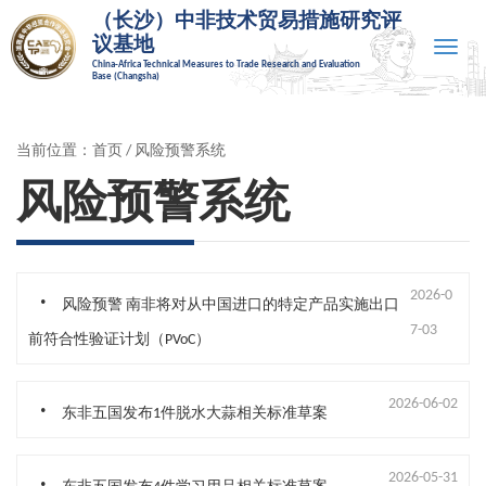
（长沙）中非技术贸易措施研究评
议基地
Toggle
China-Africa Technical Measures to Trade Research and Evaluation
naviga
Base (Changsha)
当前位置：
首页
/ 风险预警系统
风险预警系统
.
2026-0
风险预警 南非将对从中国进口的特定产品实施出口
7-03
前符合性验证计划（PVoC）
.
2026-06-02
东非五国发布1件脱水大蒜相关标准草案
.
2026-05-31