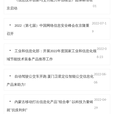
《信息技术创新与交付能力评估模型》团体标准在
01
京启动
.
2022-07-1
2022（第七届）中国网络信息安全峰会在京隆重
9
召开
.
2022-0
工业和信息化部：开展2022年度国家工业和信息化领
6-23
域节能技术装备产品推荐工作
.
2022-06-
自动驾驶公交车开跑 厦门卫星定位智能公交信息化
06
产品来助力!
.
2022-04-
内蒙古移动打出信息化产品"组合拳" 以科技力量铸
29
就"抗疫利剑"