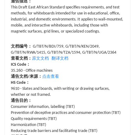
通告描述：
This Draft East African Standard specifies requirements, and test
methods, for whiteboards intended for use in educational, office,
industrial, and domestic environments. It applies to wall‑mounted,
mobile, and interactive whiteboards, including those with
magnetic surfaces, grid lines, or specialized coatings.
文档编号：
G/TBT/N/BDI/759, G/TBT/N/KEN/2049,
G/TBT/N/RWA/1415, G/TBT/N/TZA/1594, G/TBT/N/UGA/2364
查看文档：
原文文档
翻译文档
ICS Code：
35.260 - Office machines
通告文档/来源：
点击查看
HS Code：
9610 - Slates and boards, with writing or drawing surfaces,
whether or not framed.
通告目的：
Consumer information, labelling (TBT)
Prevention of deceptive practices and consumer protection (TBT)
Quality requirements (TBT)
Harmonization (TBT)
Reducing trade barriers and facilitating trade (TBT)