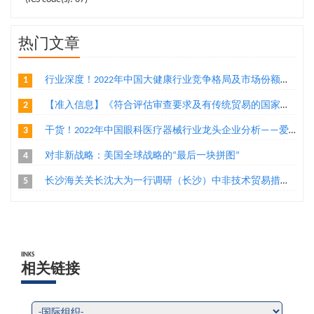
热门文章
1
行业深度！2022年中国大健康行业竞争格局及市场份额分析 医药大健康市场朝着集中化方向发展
2
【准入信息】《符合评估审查要求及有传统贸易的国家或地区输华食品目录》（水产品、乳制品、植物源性食品）
3
干货！2022年中国眼科医疗器械行业龙头企业分析——爱博医疗：创新导向的眼科医疗器械厂商
4
对非新战略：美国全球战略的“最后一块拼图”
5
长沙海关关长沈大为一行调研（长沙）中非技术贸易措施研究评议基地
lINKS
相关链接