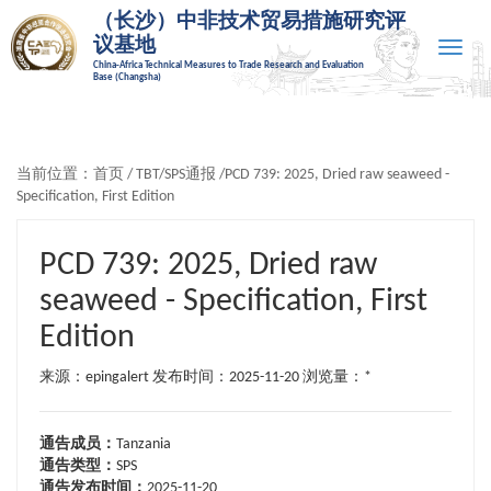
（长沙）中非技术贸易措施研究评
议基地
Toggle
China-Africa Technical Measures to Trade Research and Evaluation
naviga
Base (Changsha)
当前位置：
首页
/
TBT/SPS通报
/PCD 739: 2025, Dried raw seaweed -
Specification, First Edition
PCD 739: 2025, Dried raw
seaweed - Specification, First
Edition
来源：epingalert 发布时间：2025-11-20
浏览量：*
通告成员：
Tanzania
通告类型：
SPS
通告发布时间：
2025-11-20