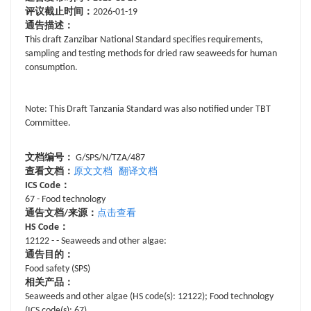
评议截止时间：
2026-01-19
通告描述：
This draft Zanzibar National Standard specifies requirements,
sampling and testing methods for dried raw seaweeds for human
consumption.
Note: This Draft Tanzania Standard was also notified under TBT
Committee.
文档编号：
G/SPS/N/TZA/487
查看文档：
原文文档
翻译文档
ICS Code：
67 - Food technology
通告文档/来源：
点击查看
HS Code：
12122 - - Seaweeds and other algae:
通告目的：
Food safety (SPS)
相关产品：
Seaweeds and other algae (HS code(s): 12122); Food technology
(ICS code(s): 67)