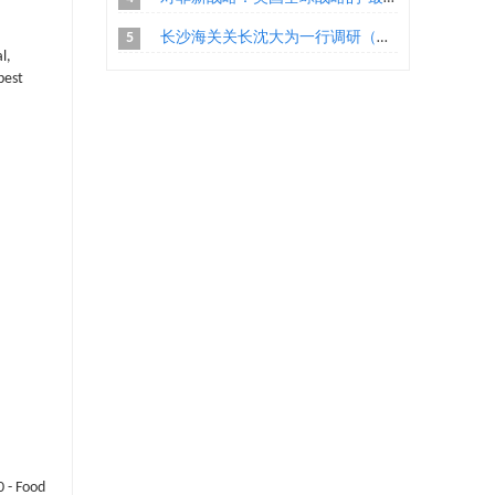
5
长沙海关关长沈大为一行调研（长沙）中非技术贸易措施研究评议基地
l,
pest
0 - Food