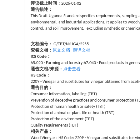
评议截止时间：
2026-01-02
通告描述：
This Draft Uganda Standard specifies requirements, sampling an
environmental, and industrial applications. It applies to wood v
control, and soil improvement., excluding synthetic or chemical
文档编号：
G/TBT/N/UGA/2258
查看文档：
原文文档
翻译文档
ICS Code：
65.020 - Farming and forestry;67.040 - Food products in gener
通告文档/来源：
点击查看
HS Code：
2209 - Vinegar and substitutes for vinegar obtained from aceti
通告目的：
Consumer information, labelling (TBT)
Prevention of deceptive practices and consumer protection (T
Protection of human health or safety (TBT)
Protection of animal or plant life or health (TBT)
Protection of the environment (TBT)
Quality requirements (TBT)
相关产品：
Wood Vinegar : HS Code: 2209 - Vinegar and substitutes for vin