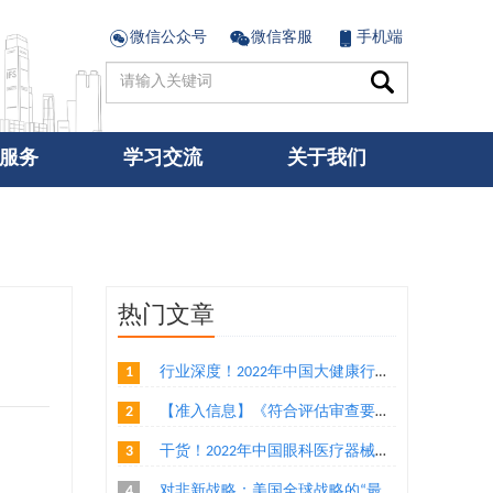
微信公众号
微信客服
手机端
服务
学习交流
关于我们
热门文章
1
行业深度！2022年中国大健康行业竞争格局及市场份额分析 医药大健康市场朝着集中化方向发展
2
【准入信息】《符合评估审查要求及有传统贸易的国家或地区输华食品目录》（水产品、乳制品、植物源性食品）
3
干货！2022年中国眼科医疗器械行业龙头企业分析——爱博医疗：创新导向的眼科医疗器械厂商
4
对非新战略：美国全球战略的“最后一块拼图”