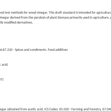
d test methods for wood vinegar. This draft standard is intended for agricultura
inegar derived from the pyrolysis of plant biomass primarily used in agriculture, 
ly modified derivatives.
al;67.220 - Spices and condiments. Food additives
c acid.
BT)
egar obtained from acetic acid, ICS Codes: 65.020 - Farming and Forestry, 67.04