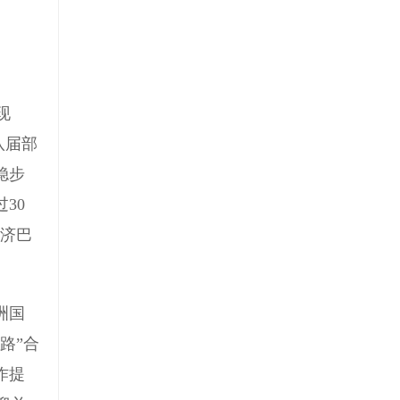
现
八届部
稳步
30
胡济巴
洲国
路”合
作提