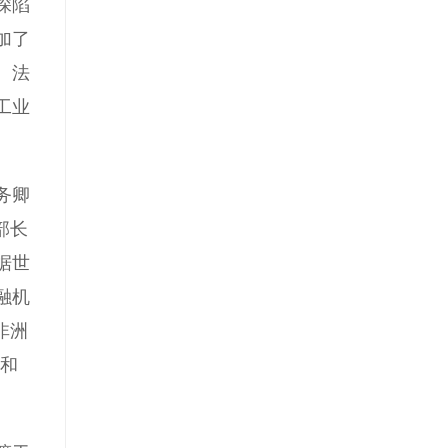
深陷
加了
。法
工业
务卿
部长
据世
融机
非洲
%和