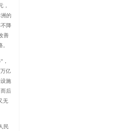
美元，
非洲的
率不降
改善
路。
”，
多万亿
础设施
，而后
又无
人民