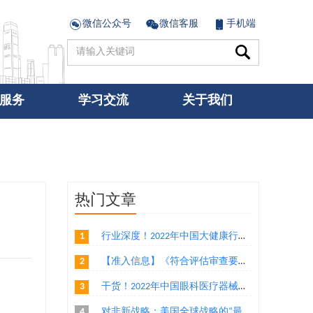
微信公众号
微信客服
手机端
服务
学习交流
关于我们
热门文章
1
行业深度！2022年中国大健康行业竞争格局及市场份额分析 医药大健康市场朝着集中化方向发展
2
【准入信息】《符合评估审查要求及有传统贸易的国家或地区输华食品目录》（水产品、乳制品、植物源性食品）
3
干货！2022年中国眼科医疗器械行业龙头企业分析——爱博医疗：创新导向的眼科医疗器械厂商
4
对非新战略：美国全球战略的“最后一块拼图”