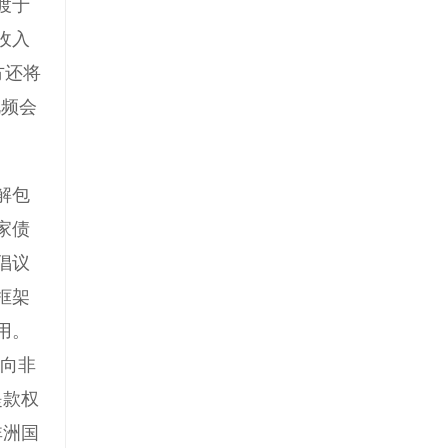
渡于
收入
方还将
视频会
解包
家债
倡议
框架
用。
诺向非
提款权
非洲国