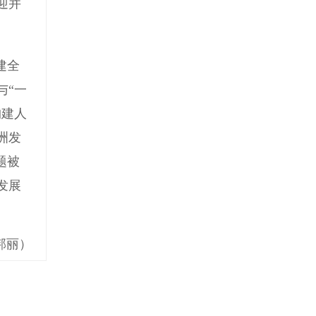
迎并
建全
与“一
构建人
洲发
题被
发展
邦丽）