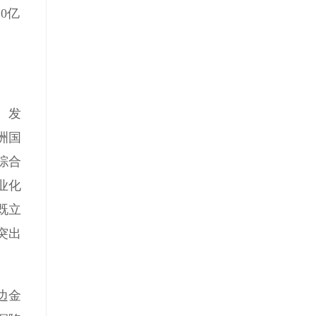
0亿
、发
洲国
综合
业化
既立
突出
边金