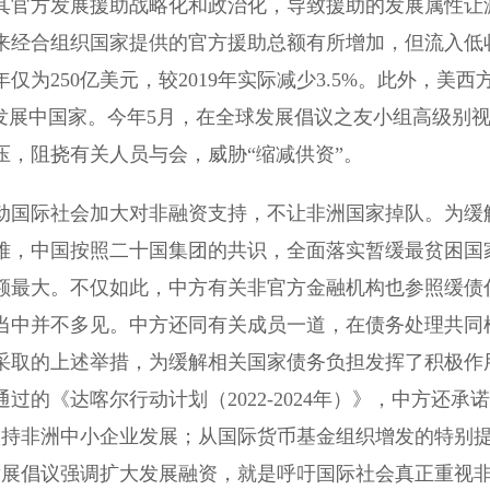
官方发展援助战略化和政治化，导致援助的发展属性让
来经合组织国家提供的官方援助总额有所增加，但流入低
仅为250亿美元，较2019年实际减少3.5%。此外，美西
发展中国家。今年5月，在全球发展倡议之友小组高级别
，阻挠有关人员与会，威胁“缩减供资”。
国际社会加大对非融资支持，不让非洲国家掉队。为缓
难，中国按照二十国集团的共识，全面落实暂缓最贫困国
额最大。不仅如此，中方有关非官方金融机构也参照缓债
当中并不多见。中方还同有关成员一道，在债务处理共同
采取的上述举措，为缓解相关国家债务负担发挥了积极作
的《达喀尔行动计划（2022-2024年）》，中方还承
扶持非洲中小企业发展；从国际货币基金组织增发的特别
发展倡议强调扩大发展融资，就是呼吁国际社会真正重视