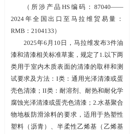
（所涉产品
HS
编码：
87040
——
2024
年全国出口至
马拉维
贸易量：
RMB
：
2104133
）
2025
年
6
月
10
日，马拉维发布
3
件油
漆和清漆相关标准草案，规定了
1.
以下两
类用于室内木质表面的清漆的取样和测
试要求及方法：
I
类：通用光泽清漆或蛋
壳色清漆；
II
类：耐溶剂、耐热和耐化学
腐蚀光泽清漆或蛋壳色清漆
；
2.
水基聚合
物地板
防滑涂
料
的要求
，适用于热塑性
塑料（沥青）、半柔性乙烯基（乙烯基