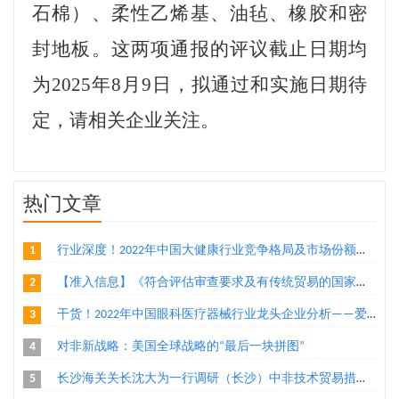
石棉）、柔性乙烯基、油毡、橡胶和密
封地板
。
这
两
项通报的评议截止日期均
为
2025
年
8
月
9
日，拟通过和实施日期待
定，请相关企业关注。
热门文章
1
行业深度！2022年中国大健康行业竞争格局及市场份额分析 医药大健康市场朝着集中化方向发展
2
【准入信息】《符合评估审查要求及有传统贸易的国家或地区输华食品目录》（水产品、乳制品、植物源性食品）
3
干货！2022年中国眼科医疗器械行业龙头企业分析——爱博医疗：创新导向的眼科医疗器械厂商
4
对非新战略：美国全球战略的“最后一块拼图”
5
长沙海关关长沈大为一行调研（长沙）中非技术贸易措施研究评议基地