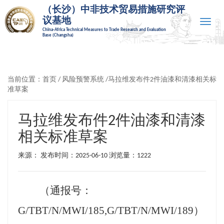
（长沙）中非技术贸易措施研究评
议基地
Toggle
China-Africa Technical Measures to Trade Research and Evaluation
naviga
Base (Changsha)
当前位置：
首页
/
风险预警系统
/马拉维发布件2件油漆和清漆相关标
准草案
马拉维发布件2件油漆和清漆
相关标准草案
来源： 发布时间：2025-06-10
浏览量：1222
（通报号：
G/TBT/N/MWI/185
,
G/TBT/N/MWI/189
）