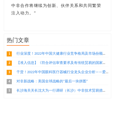
中非合作将继续为创新、伙伴关系和共同繁荣
注入动力。”
热门文章
1
行业深度！2022年中国大健康行业竞争格局及市场份额分析 医药大健康市场朝着集中化方向发展
2
【准入信息】《符合评估审查要求及有传统贸易的国家或地区输华食品目录》（水产品、乳制品、植物源性食品）
3
干货！2022年中国眼科医疗器械行业龙头企业分析——爱博医疗：创新导向的眼科医疗器械厂商
4
对非新战略：美国全球战略的“最后一块拼图”
5
长沙海关关长沈大为一行调研（长沙）中非技术贸易措施研究评议基地